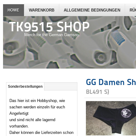
HOME
WARENKORB
ALLGEMEINE BEDINGUNGEN
RÜ
TK9515 SHOP
Merch for the German Garrison
GG Damen Sho
Sonderbestellungen
BL491 S
)
Das hier ist ein Hobbyshop, wie
sachen werden einzeln für euch
Angefertigt
und sind nicht alle lagernd
vorhanden.
Daher können die Lieferzeiten schon