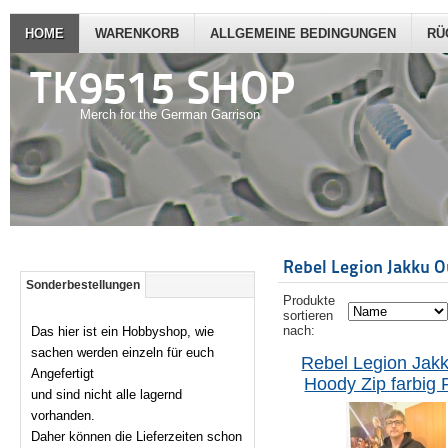
HOME
WARENKORB
ALLGEMEINE BEDINGUNGEN
RÜ
TK9515 SHOP
Merch for the German Garrison
Rebel Legion Jakku O
Sonderbestellungen
Produkte
sortieren
nach:
Das hier ist ein Hobbyshop, wie
sachen werden einzeln für euch
Rebel Legion Jak
Angefertigt
Hoody Zip farbig
und sind nicht alle lagernd
vorhanden.
Daher können die Lieferzeiten schon